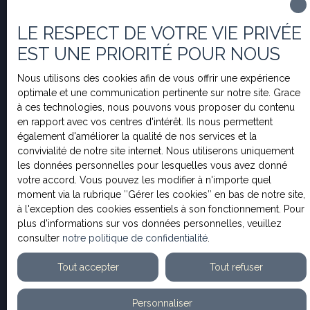
Localisation
Courcelles-sur-Seine (27940)
LE RESPECT DE VOTRE VIE PRIVÉE
EST UNE PRIORITÉ POUR NOUS
Budget max (€)
Nous utilisons des cookies afin de vous offrir une expérience
Surface min (m²)
optimale et une communication pertinente sur notre site. Grace
à ces technologies, nous pouvons vous proposer du contenu
en rapport avec vos centres d'intérêt. Ils nous permettent
J'accepte le traitement de mes données personnelles
également d'améliorer la qualité de nos services et la
conformément au RGPD. Si vous ne souhaitez pas faire
convivialité de notre site internet. Nous utiliserons uniquement
l'objet de prospection commerciale par voie
les données personnelles pour lesquelles vous avez donné
téléphonique, vous pouvez vous inscrire gratuitement
votre accord. Vous pouvez les modifier à n'importe quel
sur la liste d'opposition au démarchage téléphonique,
moment via la rubrique ″Gérer les cookies″ en bas de notre site,
prévu par l'article L223-1 du code de la consommation,
à l'exception des cookies essentiels à son fonctionnement. Pour
sur le site Internet www.bloctel.gouv.fr ou par courrier
plus d'informations sur vos données personnelles, veuillez
adressé à :
consulter
notre politique de confidentialité
.
Société Worldline, Service Bloctel, CS 61311, 41013
Tout accepter
Tout refuser
BLOIS CEDEX.
Personnaliser
Pour en savoir plus sur le traitement de vos données