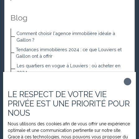
Blog
Comment choisir l'agence immobilière idéale à
Gaillon ?
Tendances immobilières 2024 : ce que Louviers et
Gaillon ont à offrir
Les quartiers en vogue à Louviers : où acheter en
2024
Les erreurs à éviter en vue d'acheter une maison à
Gaillon
LE RESPECT DE VOTRE VIE
Les pièges à éviter lors d’un premier investissement
PRIVÉE EST UNE PRIORITÉ POUR
locatif à Gaillon
NOUS
Les étapes clés pour vendre votre bien immobilier
rapidement à Gaillon : Conseils pratiques pour une
Nous utilisons des cookies afin de vous offrir une expérience
vente efficace dans cette région.​
optimale et une communication pertinente sur notre site.
Pourquoi confier la gestion locative de son bien à
Grace à ces technologies, nous pouvons vous proposer du