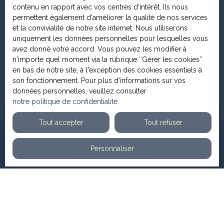
Hestia Immobilier ?
contenu en rapport avec vos centres d'intérêt. Ils nous
permettent également d'améliorer la qualité de nos services
Louviers en 2030 : 3 projets qui vont transformer la
et la convivialité de notre site internet. Nous utiliserons
ville
uniquement les données personnelles pour lesquelles vous
Le droit de préemption urbain peut bloquer votre
avez donné votre accord. Vous pouvez les modifier à
vente
n'importe quel moment via la rubrique ″Gérer les cookies″
en bas de notre site, à l'exception des cookies essentiels à
Primo-accédant dans l'Eure : le plan d'action semaine
son fonctionnement. Pour plus d'informations sur vos
par semaine
données personnelles, veuillez consulter
Succession et vente immobilière : 5 étapes pour
notre politique de confidentialité
.
éviter les blocages
Tout accepter
Tout refuser
Personnaliser
JE RECHERCHE UN BIEN