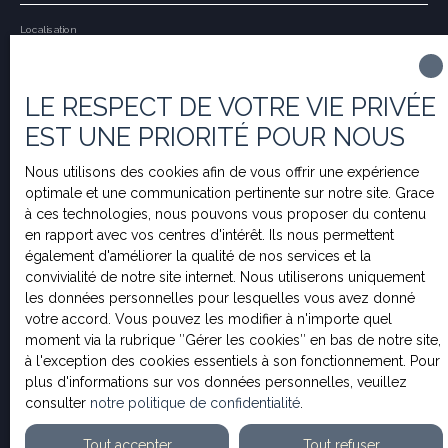
Localisation
Saint-Aubin-lès-Elbeuf (76410)
LE RESPECT DE VOTRE VIE PRIVÉE
Budget max (€)
EST UNE PRIORITÉ POUR NOUS
Surface min (m²)
Nous utilisons des cookies afin de vous offrir une expérience
optimale et une communication pertinente sur notre site. Grace
à ces technologies, nous pouvons vous proposer du contenu
Pièces min
en rapport avec vos centres d'intérêt. Ils nous permettent
également d'améliorer la qualité de nos services et la
J'accepte le traitement de mes données personnelles
convivialité de notre site internet. Nous utiliserons uniquement
conformément au RGPD. Si vous ne souhaitez pas faire
les données personnelles pour lesquelles vous avez donné
l'objet de prospection commerciale par voie
votre accord. Vous pouvez les modifier à n'importe quel
téléphonique, vous pouvez vous inscrire gratuitement
moment via la rubrique ″Gérer les cookies″ en bas de notre site,
sur la liste d'opposition au démarchage téléphonique,
à l'exception des cookies essentiels à son fonctionnement. Pour
prévu par l'article L223-1 du code de la consommation,
plus d'informations sur vos données personnelles, veuillez
sur le site Internet www.bloctel.gouv.fr ou par courrier
consulter
notre politique de confidentialité
.
adressé à :
Tout accepter
Tout refuser