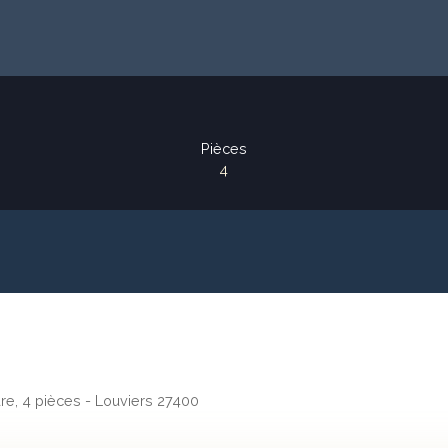
Pièces
4
re, 4 pièces - Louviers 27400