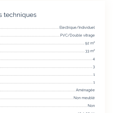
s techniques
Electrique/Individuel
PVC/Double vitrage
92
m²
33
m²
4
3
1
1
Aménagée
Non meublé
Non