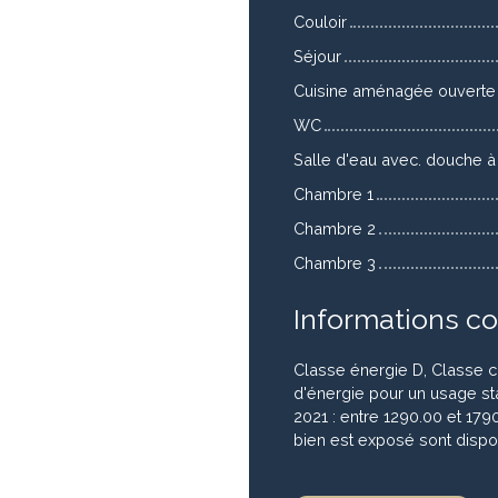
Couloir
Séjour
Cuisine aménagée ouverte
WC
Salle d'eau avec. douche à l
Chambre 1
Chambre 2
Chambre 3
Informations c
Classe énergie D, Classe 
d'énergie pour un usage sta
2021 : entre 1290.00 et 179
bien est exposé sont dispon