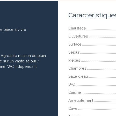
Caractéristique
Chauffage
e pièce à vivre
Ouvertures
Surface
Séjour
 Agréable maison de plain-
Pièces
 sur un vaste séjour /
ienne, WC indépendant.
Chambres
Salle d'eau
WC
Cuisine
Ameublement
Cave