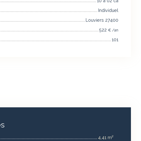
10 a 02 ca
Individuel
Louviers 27400
522
€ /an
101
es
4,41 m²