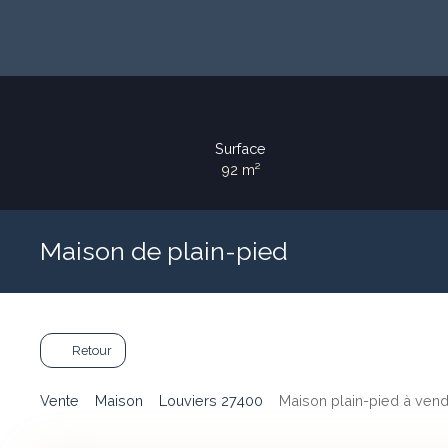
Surface
92
m²
Maison de plain-pied
Retour
Vente
Maison
Louviers 27400
Maison plain-pied à vend