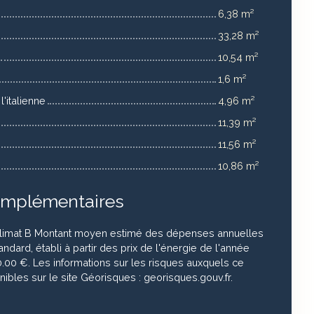
6,38 m²
33,28 m²
10,54 m²
1,6 m²
'italienne
4,96 m²
11,39 m²
11,56 m²
10,86 m²
omplémentaires
climat B Montant moyen estimé des dépenses annuelles
ndard, établi à partir des prix de l'énergie de l'année
0.00 €. Les informations sur les risques auxquels ce
ibles sur le site Géorisques : georisques.gouv.fr.