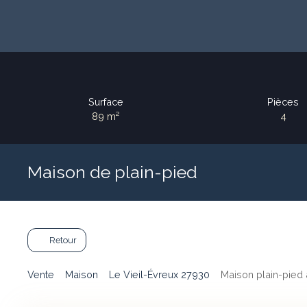
Surface
Pièces
89
m²
4
Maison de plain-pied
Retour
Vente
Maison
Le Vieil-Évreux 27930
Maison plain-pied 