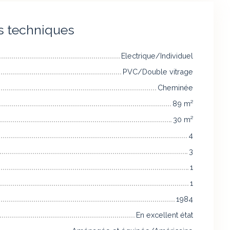
s techniques
Electrique/Individuel
PVC/Double vitrage
Cheminée
89
m²
30
m²
4
3
1
1
1984
En excellent état