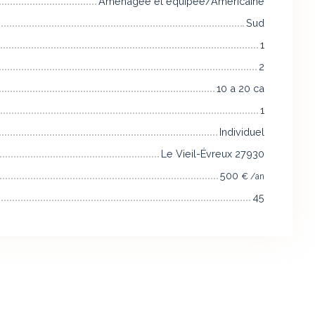
Aménagée et équipée/Américaine
Sud
1
2
10 a 20 ca
1
Individuel
Le Vieil-Évreux 27930
500
€ /an
45