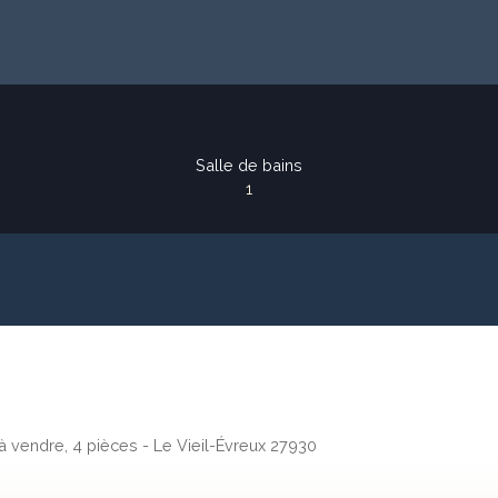
Salle de bains
1
à vendre, 4 pièces - Le Vieil-Évreux 27930