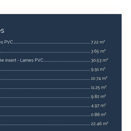
es
es PVC
7.22 m²
3.65 m²
ée insert - Lames PVC
30.53 m²
9.91 m²
10.74 m²
11.25 m²
9.82 m²
4.97 m²
0.88 m²
22.46 m²