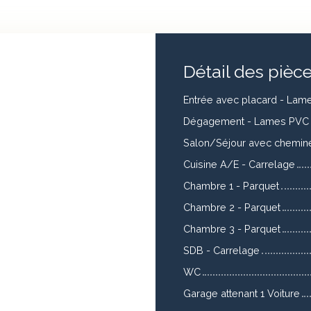
Détail des pièc
Entrée avec placard - Lam
Dégagement - Lames PVC
Salon/Séjour avec chemin
Cuisine A/E - Carrelage
Chambre 1 - Parquet
Chambre 2 - Parquet
Chambre 3 - Parquet
SDB - Carrelage
WC
Garage attenant 1 Voiture