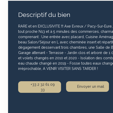
Descriptif du bien
RARE et en EXCLUSIVITE !!! Axe Evreux / Pacy-Sur-Eure,
tout proche N13 et à 5 minutes des commerces, charma
comprenant : Une entrée avec placard, Cuisine Aménag
beau Salon/Séjour en L avec cheminée insert et réparti
dégagement desservant trois chambres, une Salle de 
Garage attenant - Terrasse - Jardin clos et arboré de 1
et volets changés en 2010 et 2020 - Isolation des combl
eau chaude changé en 2019 - Fosse toutes eaux changé
irréprochable, A VENIR VISITER SANS TARDER !
+33 2 32 61 09
Envoyer un mail
33