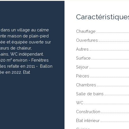
Caractéristique
 dans un village au calme
Chauffage
nte maison de plain-pied
Ouvertures
ée et équipée ouverte sur
teurs de chaleur,
Autres
Bains, WC indépendant.
Surface
 020 m² environ - Fenêtres
es refaite en 2011 - Ballon
Séjour
e en 2022. Etat
Pièces
Chambres
Salle de bains
WC
Construction
État intérieur