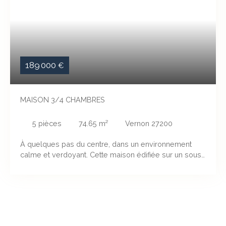
189 000
€
MAISON 3/4 CHAMBRES
5
pièces
74.65
m²
Vernon 27200
À quelques pas du centre, dans un environnement
calme et verdoyant. Cette maison édifiée sur un sous-
sol total se compose d'un séjour, cuisine, 3 chambres
(possibilité de 4) WC séparé, salle d'eau. Le tout sur
un terrain de 280 M2 avec son grand bâtiment d'une
belle hauteur. Quelques petits travaux de rénovation à
prévoir. Une visite s'impose.