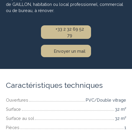
de GAILLON, habitation ou local professionnel, commercial
ou de bureau, à rénover.
+33 2 32 69 52
79
Envoyer un mail
Caractéristiques techniques
Ouvertures
PVC/Double vitrage
Surface
32
m²
Surface au sol
32
m²
Pièces
1