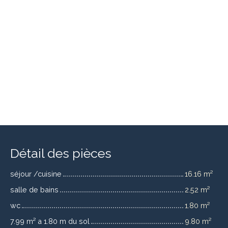
Détail des pièces
séjour /cuisine
16.16 m²
salle de bains
2.52 m²
wc
1.80 m²
7.99 m² a 1.80 m du sol
9.80 m²