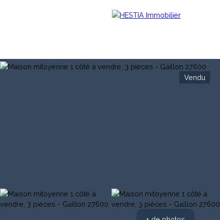
Vendu
Menu
Estimation
+ de photos