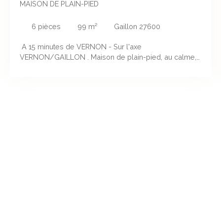
MAISON DE PLAIN-PIED
6
pièces
99
m²
Gaillon 27600
A 15 minutes de VERNON - Sur l'axe
VERNON/GAILLON . Maison de plain-pied, au calme,
proche de toutes les commodités, commerces,
écoles, composée de la façon suivante : cuisine
aménagée équipée ouverte sur le séjour lumineux
avec cheminée insert, deux chambres, salle de bains
avec douche, WC indépendant. Édifiée sur un sous-
sol total, en partie aménagé en deux chambres et un
bureau, avec possibilité de stationnement. Le tout sur
un terrain d'environ 1000m2 clos et arboré sans vis a
vis,