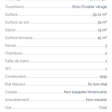
Ouvertures
Bois/Double vitrage
Surface
39.22
m²
Surface au sol
39
m²
Séjour
19
m²
Surface terrasse
45
m²
Pièces
3
Chambres
2
Salle de bains
1
WC
1
Construction
1991
État intérieur
En bon état
Cuisine
Non équipée/Américaine
Ameublement
Non meublé
Vue
Cour