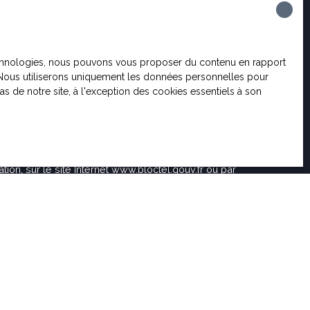
Type de bien
Localisation
Immeuble
Louviers (27400)
 technologies, nous pouvons vous proposer du contenu en rapport
Surface min (m²)
et. Nous utiliserons uniquement les données personnelles pour
 de notre site, à l'exception des cookies essentiels à son
ent de mes données personnelles conformément au
aitez pas faire l'objet de prospection commerciale
 vous pouvez vous inscrire gratuitement sur la liste
chage téléphonique, prévu par l'article L223-1 du
on, sur le site Internet www.bloctel.gouv.fr ou par
rvice Bloctel, CS 61311, 41013 BLOIS CEDEX.
ur le traitement de vos données personnelles, veuillez
que de confidentialité
.