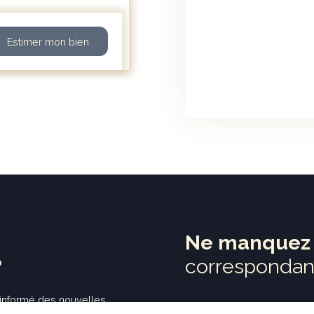
Estimer mon bien
Ne manquez 
?
correspondant
 informé
des nouvelles
Prénom