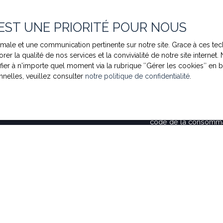
 Immobilier, nous nous
a disponibilité.
Type d'offre
 EST UNE PRIORITÉ POUR NOUS
Vente
ptimale et une communication pertinente sur notre site. Grace à ces
Budget max (€)
rer la qualité de nos services et la convivialité de notre site intern
r à n'importe quel moment via la rubrique ″Gérer les cookies″ en bas
nelles, veuillez consulter
notre politique de confidentialité
.
J'accepte le traitem
RGPD. Si vous ne souh
par voie téléphonique,
d'opposition au démar
code de la consommati
courrier adressé à :
Société Worldline, Se
Pour en savoir plus s
consulter notre
politi