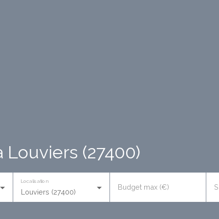
 Louviers (27400)
Localisation
Budget max (€)
S
Louviers (27400)