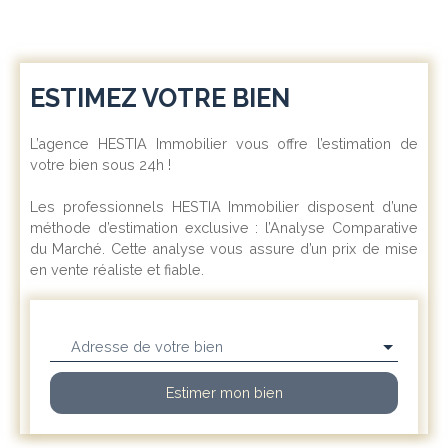
indépendant. Le salon
pouvant faire office
d'une troisième
chambre. Double
ESTIMEZ VOTRE BIEN
vitrage PVC avec volets
roulants solaires. Cave
et garage.
L’agence HESTIA Immobilier vous offre l’estimation de
votre bien sous 24h !
Les professionnels HESTIA Immobilier disposent d’une
méthode d’estimation exclusive : l’Analyse Comparative
du Marché. Cette analyse vous assure d’un prix de mise
en vente réaliste et fiable.
Adresse de votre bien
Estimer mon bien