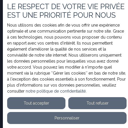
LE RESPECT DE VOTRE VIE PRIVÉE
Prénom
EST UNE PRIORITÉ POUR NOUS
Nom
Nous utilisons des cookies afin de vous offrir une expérience
optimale et une communication pertinente sur notre site. Grace
à ces technologies, nous pouvons vous proposer du contenu
Email
en rapport avec vos centres d'intérêt. Ils nous permettent
également d'améliorer la qualité de nos services et la
Type d'offre
convivialité de notre site internet. Nous utiliserons uniquement
Vente
les données personnelles pour lesquelles vous avez donné
votre accord. Vous pouvez les modifier à n'importe quel
Type de bien
moment via la rubrique ″Gérer les cookies″ en bas de notre site,
Appartement
à l'exception des cookies essentiels à son fonctionnement. Pour
plus d'informations sur vos données personnelles, veuillez
Localisation
consulter
notre politique de confidentialité
.
Tout accepter
Tout refuser
Budget max (€)
Personnaliser
Surface min (m²)