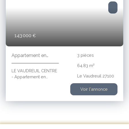
143 000
€
Appartement en
3
pièces
excellent état
64.83
m²
LE VAUDREUIL CENTRE
Le Vaudreuil 27100
- Appartement en
excellent état et refait à
neuf, situé au 2ème
Voir l'annonce
étage d'une copropriété
calme et bien
entretenue composé
d'une entrée, séjour,
salon, deux chambres,
salle d'eau et un WC