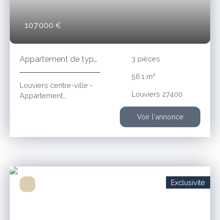
107 000
€
Appartement de type
3
pièces
3 en duplex
56.1
m²
Louviers centre-ville -
Louviers 27400
Appartement
actuellement loué de
type 3 en duplex
Voir l'annonce
composé d'une cuisine
aménagée ouverte sur
séjour, deux chambres,
salle d'eau avec WC
Cave et Grenier. Pas de
travaux à prévoir
Exclusivité
Revenus locatifs
annuels 7200 € HC