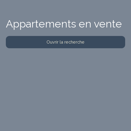
Appartements en vente
Ouvrir la recherche
Type d'offre
Vente
Type de bien
Appartement
Localisation
Budget max (€)
Surface min (m²)