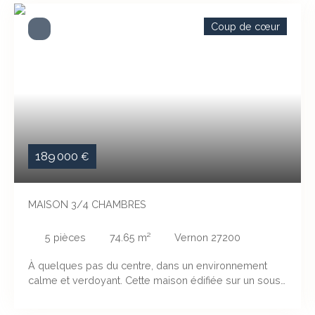
Coup de cœur
189 000
€
MAISON 3/4 CHAMBRES
5
pièces
74.65
m²
Vernon 27200
À quelques pas du centre, dans un environnement
calme et verdoyant. Cette maison édifiée sur un sous-
sol total se compose d'un séjour, cuisine, 3 chambres
(possibilité de 4) WC séparé, salle d'eau. Le tout sur