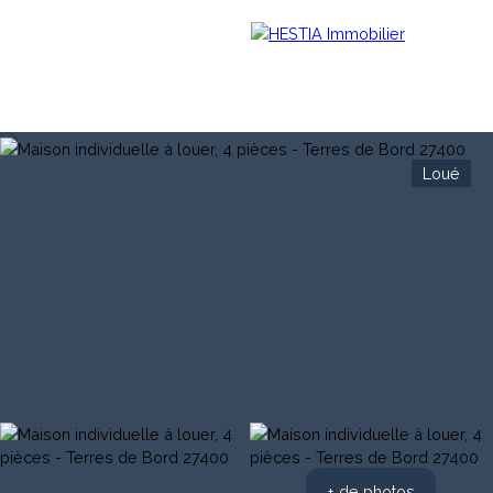
Loué
Menu
Estimation
+ de photos